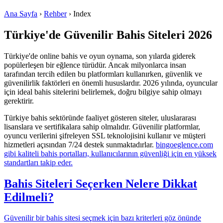
Ana Sayfa
›
Rehber
›
Index
Türkiye'de Güvenilir Bahis Siteleri 2026
Türkiye'de online bahis ve oyun oynama, son yılarda giderek
popülerleşen bir eğlence türüdür. Ancak milyonlarca insan
tarafından tercih edilen bu platformları kullanırken, güvenlik ve
güvenilirlik faktörleri en önemli hususlardır. 2026 yılında, oyuncular
için ideal bahis sitelerini belirlemek, doğru bilgiye sahip olmayı
gerektirir.
Türkiye bahis sektöründe faaliyet gösteren siteler, uluslararası
lisanslara ve sertifikalara sahip olmalıdır. Güvenilir platformlar,
oyuncu verilerini şifreleyen SSL teknolojisini kullanır ve müşteri
hizmetleri açısından 7/24 destek sunmaktadırlar.
bingoeglence.com
gibi kaliteli bahis portalları, kullanıcılarının güvenliği için en yüksek
standartları takip eder.
Bahis Siteleri Seçerken Nelere Dikkat
Edilmeli?
Güvenilir bir bahis sitesi seçmek için bazı kriterleri göz önünde