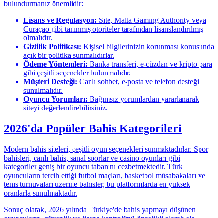
bulundurmanız önemlidir:
Lisans ve Regülasyon:
Site, Malta Gaming Authority veya
Curaçao gibi tanınmış otoriteler tarafından lisanslandırılmış
olmalıdır.
Gizlilik Politikası:
Kişisel bilgilerinizin korunması konusunda
açık bir politika sunmalıdırlar.
Ödeme Yöntemleri:
Banka transferi, e-cüzdan ve kripto para
gibi çeşitli seçenekler bulunmalıdır.
Müşteri Desteği:
Canlı sohbet, e-posta ve telefon desteği
sunulmalıdır.
Oyuncu Yorumları:
Bağımsız yorumlardan yararlanarak
siteyi değerlendirebilirsiniz.
2026'da Popüler Bahis Kategorileri
Modern bahis siteleri, çeşitli oyun seçenekleri sunmaktadırlar. Spor
bahisleri, canlı bahis, sanal sporlar ve casino oyunları gibi
kategoriler geniş bir oyuncu tabanını cezbetmektedir. Türk
oyuncuların tercih ettiği futbol maçları, basketbol müsabakaları ve
tenis turnuvaları üzerine bahisler, bu platformlarda en yüksek
oranlarla sunulmaktadır.
Sonuç olarak, 2026 yılında Türkiye'de bahis yapmayı düşünen