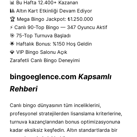
📊 Bu Hafta 12.400+ Kazanan
🎱 Altın Kart Etkinliği Devam Ediyor
🏆 Mega Bingo Jackpot: ₺1.250.000
⚡ Canlı 90-Top Bingo — 347 Oyuncu Aktif
🎯 75-Top Turnuva Başladı
🌟 Haftalık Bonus: %150 Hoş Geldin
💎 VIP Bingo Salonu Açık
Zarafetli Canlı Bingo Deneyimi
bingoeglence.com
Kapsamlı
Rehberi
Canlı bingo dünyasının tüm inceliklerini,
profesyonel stratejilerden lisanslama kriterlerine,
turnuva kazançlarından bonus optimizasyonuna
kadar eksiksiz keşfedin. Altın standartlarda bir