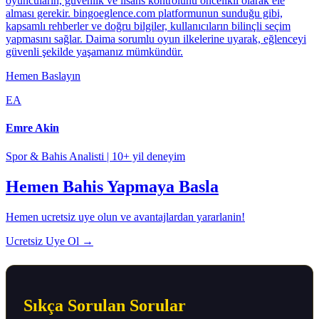
oyuncuların, güvenlik ve lisans kontrolünü öncelikli olarak ele
alması gerekir.
bingoeglence.com platformunun sunduğu gibi,
kapsamlı rehberler ve doğru bilgiler, kullanıcıların bilinçli seçim
yapmasını sağlar. Daima sorumlu oyun ilkelerine uyarak, eğlenceyi
güvenli şekilde yaşamanız mümkündür.
Hemen Baslayın
EA
Emre Akin
Spor & Bahis Analisti | 10+ yil deneyim
Hemen Bahis Yapmaya Basla
Hemen ucretsiz uye olun ve avantajlardan yararlanin!
Ucretsiz Uye Ol →
Sıkça Sorulan Sorular