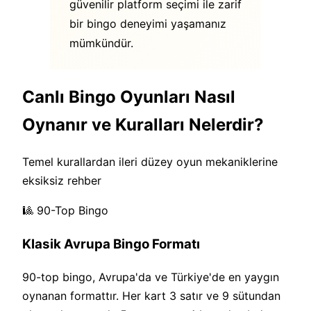
güvenilir platform seçimi ile zarif
bir bingo deneyimi yaşamanız
mümkündür.
Canlı Bingo Oyunları Nasıl
Oynanır ve Kuralları Nelerdir?
Temel kurallardan ileri düzey oyun mekaniklerine
eksiksiz rehber
🎱 90-Top Bingo
Klasik Avrupa Bingo Formatı
90-top bingo, Avrupa'da ve Türkiye'de en yaygın
oynanan formattır. Her kart 3 satır ve 9 sütundan