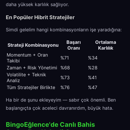
daha yüksek karlılık sağlıyor.
En Popüler Hibrit Stratejiler
Simdi gelelim hangi kombinasyonların işe yaradığına:
Başarı
Ortalama
Strateji Kombinasyonu
Oranı
Karlılık
Momentum + Oran
%71
%34
Takibi
Zaman + Risk Yönetimi
%68
%28
Volatilite + Teknik
%73
%41
Analiz
Tüm Stratejiler Birlikte
%76
%47
Ha bir de şunu ekleyeyim — sabır çok önemli. Ben
başlangıçta çok aceleci davranırdım, büyük hata.
BingoEğlence'de Canlı Bahis