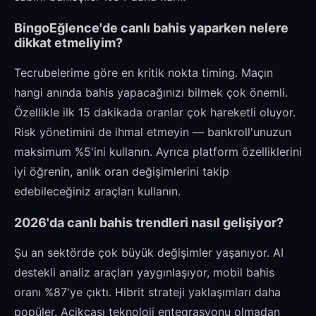
BingoEğlence'de canlı bahis yaparken nelere
dikkat etmeliyim?
Tecrubelerime göre en kritik nokta timing. Maçın
hangi anında bahis yapacağınızı bilmek çok önemli.
Özellikle ilk 15 dakikada oranlar çok hareketli oluyor.
Risk yönetimini de ihmal etmeyin — bankroll'unuzun
maksimum %5'ini kullanın. Ayrıca platform özelliklerini
iyi öğrenin, anlık oran değişimlerini takip
edebileceğiniz araçları kullanın.
2026'da canlı bahis trendleri nasıl gelişiyor?
Şu an sektörde çok büyük değişimler yaşanıyor. AI
destekli analiz araçları yaygınlaşıyor, mobil bahis
oranı %87'ye çıktı. Hibrit strateji yaklaşımları daha
popüler. Acikcası teknoloji entegrasyonu olmadan