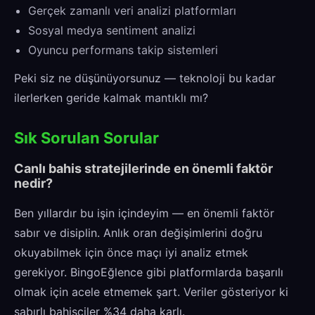
Gerçek zamanlı veri analizi platformları
Sosyal medya sentiment analizi
Oyuncu performans takip sistemleri
Peki siz ne düşünüyorsunuz — teknoloji bu kadar
ilerlerken geride kalmak mantıklı mı?
Sık Sorulan Sorular
Canlı bahis stratejilerinde en önemli faktör
nedir?
Ben yıllardır bu işin içindeyim — en önemli faktör
sabır ve disiplin. Anlık oran değişimlerini doğru
okuyabilmek için önce maçı iyi analiz etmek
gerekiyor. BingoEğlence gibi platformlarda başarılı
olmak için acele etmemek şart. Veriler gösteriyor ki
sabırlı bahisçiler %34 daha karlı.