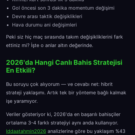
Gol öncesi son 3 dakika momentum değişimi
Devre arası taktik değişiklikleri
Hava durumu ani değişimleri
Peki siz hiç maç sırasında takım değişikliklerini fark
ettiniz mi? İşte o anlar altın değerinde.
2026'da Hangi Canlı Bahis Stratejisi
En Etkili?
Bu soruyu çok alıyorum — ve cevabı net: hibrit
strateji yaklaşımı. Artık tek bir yönteme bağlı kalmak
işe yaramıyor.
Veriler gösteriyor ki, 2026'da en başarılı bahisçiler
ortalama 3-4 farklı stratejiyi aynı anda kullanıyor.
Iddaatahmin2026
analizlerine göre bu yaklaşım %43