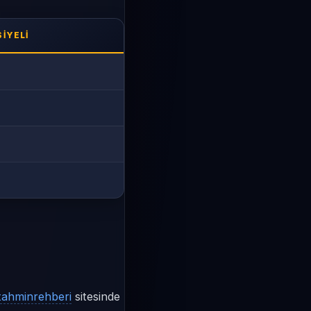
IYELI
tahminrehberi
sitesinde