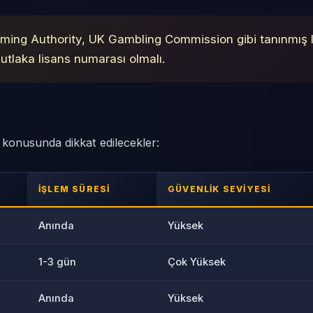
ing Authority, UK Gambling Commission gibi tanınmış li
utlaka lisans numarası olmalı.
konusunda dikkat edilecekler:
İŞLEM SÜRESI
GÜVENLIK SEVIYESI
Anında
Yüksek
1-3 gün
Çok Yüksek
Anında
Yüksek