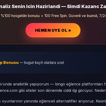
naliz Senin Icin Hazirlandi — Simdi Kazanc Z
%100 hosgeldin bonusu + 100 Free Spin. Guvenli ve lisansli, 7/24
HEMEN UYE OL »
ip Bonusu
— bugun kayit olanlara ozel
töründe analistlik yapıyorum — bingo eğlence platformları
ence.com gibi siteler son dönemde ciddi ilgi görüyor. Nede
 oyunlarının yanında eğlenceli alternatifler arıyoruz. Kesinl