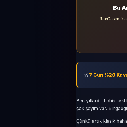
Bu A
RaxCasino'da 
7 Gun %20 Kay
💰
Ben yıllardır bahis sek
çok şeyim var. Bingoegl
Çünkü artık klasik bahis