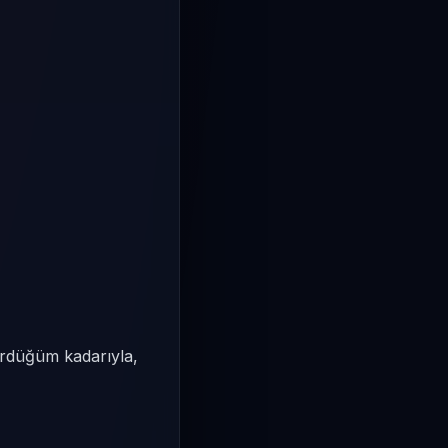
gördüğüm kadarıyla,