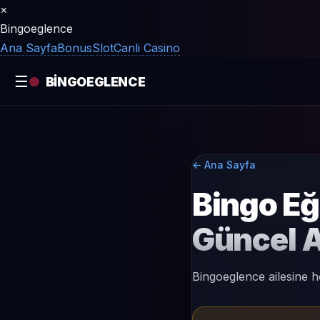
×
Bingoeglence
Ana Sayfa
Bonus
Slot
Canli Casino
☰
BINGOEGLENCE
← Ana Sayfa
Bingo Eğ
Güncel A
Bingoeglence ailesine ho