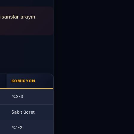
sanslar arayın.
KOMISYON
%2-3
Sabit ücret
%1-2