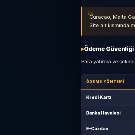
Curacao, Malta Gam
Site alt kısmında m
Ödeme Güvenliği
Para yatırma ve çekme 
ÖDEME YÖNTEMI
Kredi Kartı
Banka Havalesi
E-Cüzdan