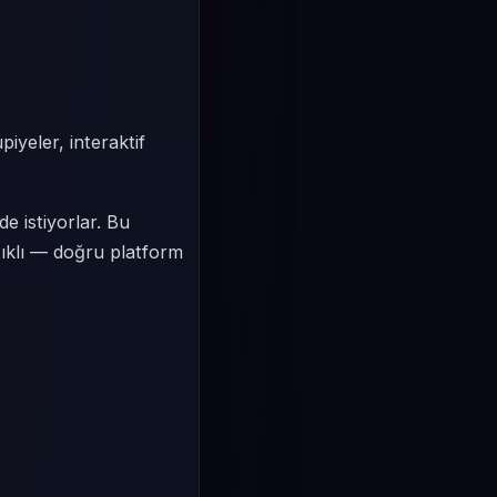
iyeler, interaktif
e istiyorlar. Bu
ntıklı — doğru platform