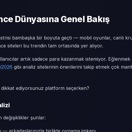
nce Dünyasına Genel Bakış
strisi bambaşka bir boyuta geçti — mobil oyunlar, canlı krup
e siteleri bu trendin tam ortasında yer alıyor.
lanıcılar artık sadece para kazanmak istemiyor. Eğlenmek d
ri2026
gibi analiz sitelerinin önerilerini takip etmek çok ma
re dikkat ediyorsunuz platform seçerken?
lizi
eğişiklikler şunlar:
ı — arkadaşlarınızla birlikte oynama imkanı