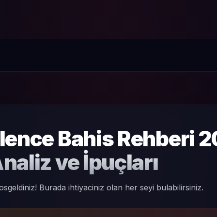
lence Bahis Rehberi 
naliz ve İpuçları
sgeldiniz! Burada ihtiyaciniz olan her seyi bulabilirsiniz.