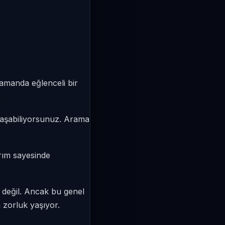
zamanda eğlenceli bir
laşabiliyorsunuz. Arama
rım sayesinde
 değil. Ancak bu genel
 zorluk yaşıyor.