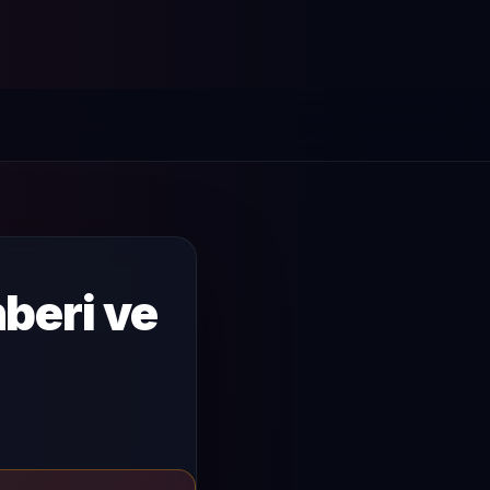
beri ve