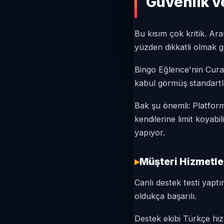
Güvenlik v
Bu kısım çok kritik. Ar
yüzden dikkatli olmak g
Bingo Eğlence'nin Curac
kabul görmüş standartla
Bak şu önemli: Platform
kendilerine limit koyabi
yapıyor.
Müşteri Hizmetler
Canlı destek testi yapt
oldukça başarılı.
Destek ekibi Türkçe hiz