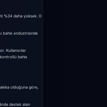
yeti %34 daha yüksek. O
ı bahis endüstrisinde
r. Kullanıcılar
 kontrollü bahis
 dakika olduğuna göre,
linde destek alan