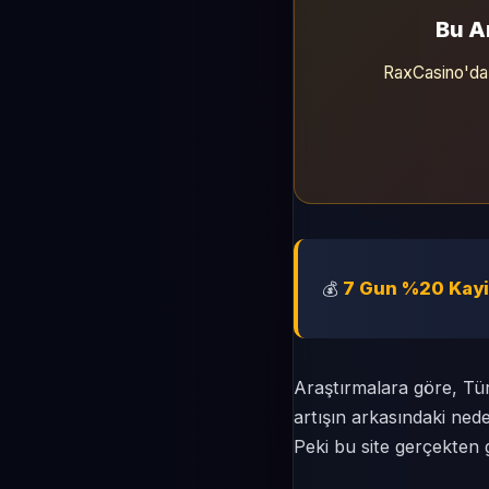
Bu A
RaxCasino'da 
7 Gun %20 Kay
💰
Araştırmalara göre, Tür
artışın arkasındaki ned
Peki bu site gerçekten 