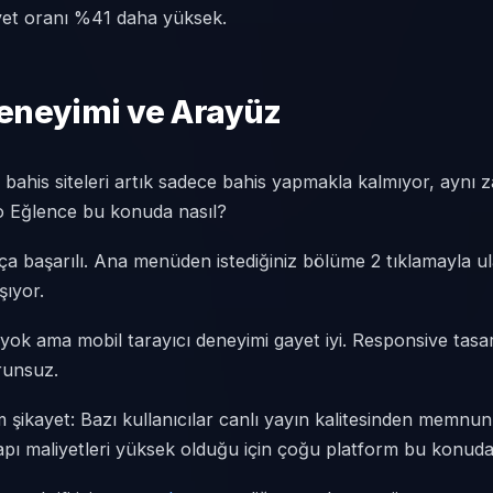
yet oranı %41 daha yüksek.
Deneyimi ve Arayüz
bahis siteleri artık sadece bahis yapmakla kalmıyor, aynı 
o Eğlence bu konuda nasıl?
ça başarılı. Ana menüden istediğiniz bölüme 2 tıklamayla u
şıyor.
ok ama mobil tarayıcı deneyimi gayet iyi. Responsive tasa
runsuz.
şikayet: Bazı kullanıcılar canlı yayın kalitesinden memnun
apı maliyetleri yüksek olduğu için çoğu platform bu konuda