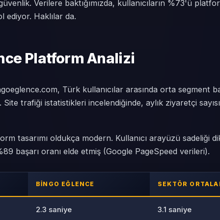
venlik. Verilere baktığımızda, kullanıcıların %73'ü platfo
 ediyor. Haklılar da.
nce Platform Analizi
ngoeglence.com, Türk kullanıcılar arasında orta segment bah
 Site trafiği istatistikleri incelendiğinde, aylık ziyaretçi say
form tasarımı oldukça modern. Kullanıcı arayüzü sadeliği di
89 başarı oranı elde etmiş (Google PageSpeed verileri).
BINGO EĞLENCE
SEKTÖR ORTALA
2.3 saniye
3.1 saniye