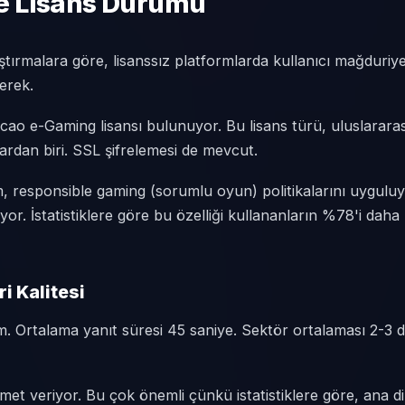
e Lisans Durumu
aştırmalara göre, lisanssız platformlarda kullanıcı mağduri
erek.
ao e-Gaming lisansı bulunuyor. Bu lisans türü, uluslararas
rdan biri. SSL şifrelemesi de mevcut.
, responsible gaming (sorumlu oyun) politikalarını uyguluyo
liyor. İstatistiklere göre bu özelliği kullananların %78'i daha
i Kalitesi
ım. Ortalama yanıt süresi 45 saniye. Sektör ortalaması 2-3
met veriyor. Bu çok önemli çünkü istatistiklere göre, ana di