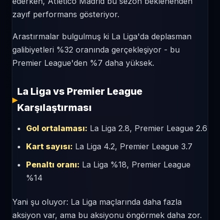
ederken, Atletico Madrid bu sezon beklenenden
zayıf performans gösteriyor.
Arastırmalar bulgulmuş ki La Liga'da deplasman
galibiyetleri %32 oranında gerçekleşiyor - bu
Premier League'den %7 daha yüksek.
La Liga vs Premier League
Karşılaştırması
Gol ortalaması:
La Liga 2.8, Premier League 2.6
Kart sayısı:
La Liga 4.2, Premier League 3.7
Penaltı oranı:
La Liga %18, Premier League
%14
Yani şu oluyor: La Liga maçlarında daha fazla
aksiyon var, ama bu aksiyonu öngörmek daha zor.