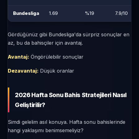
Bundesliga
1.69
%19
7.9/10
Gördüğünüz gibi Bundesliga'da sürpriz sonuçlar en
az, bu da bahisçiler için avantaj.
Avantaj:
Öngörülebilir sonuçlar
Dezavantaj:
Düşük oranlar
2026 Hafta Sonu Bahis Stratejileri Nasıl
Geliştirilir?
Simdi gelelim asıl konuya. Hafta sonu bahislerinde
hangi yaklaşımı benimsemeliyiz?