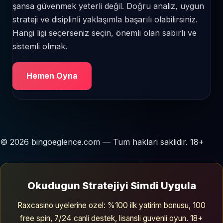
şansa güvenmek yeterli değil. Doğru analiz, uygun
strateji ve disiplinli yaklaşımla başarılı olabilirsiniz.
Hangi ligi seçerseniz seçin, önemli olan sabırlı ve
sistemli olmak.
Hemen Oyna
© 2026 bingoeglence.com — Tum haklari saklidir. 18+
Okudugun Stratejiyi Simdi Uygula
Raxcasino uyelerine ozel: %100 ilk yatirim bonusu, 100
free spin, 7/24 canli destek, lisansli guvenli oyun. 18+