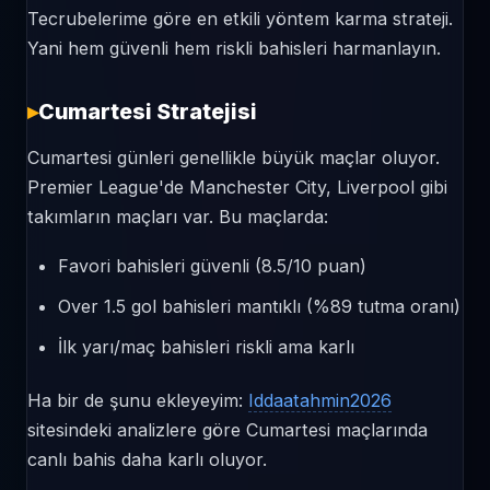
Tecrubelerime göre en etkili yöntem karma strateji.
Yani hem güvenli hem riskli bahisleri harmanlayın.
Cumartesi Stratejisi
Cumartesi günleri genellikle büyük maçlar oluyor.
Premier League'de Manchester City, Liverpool gibi
takımların maçları var. Bu maçlarda:
Favori bahisleri güvenli (8.5/10 puan)
Over 1.5 gol bahisleri mantıklı (%89 tutma oranı)
İlk yarı/maç bahisleri riskli ama karlı
Ha bir de şunu ekleyeyim:
Iddaatahmin2026
sitesindeki analizlere göre Cumartesi maçlarında
canlı bahis daha karlı oluyor.