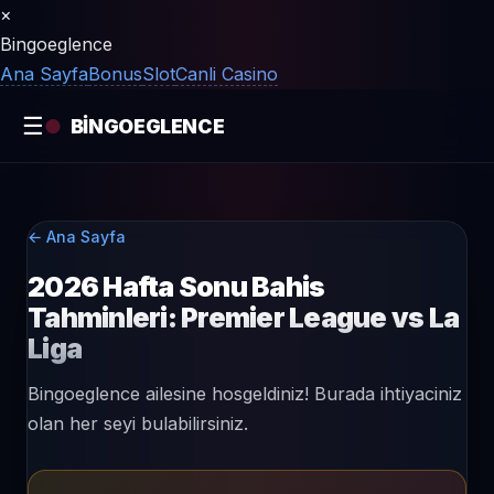
×
Bingoeglence
Ana Sayfa
Bonus
Slot
Canli Casino
☰
BINGOEGLENCE
← Ana Sayfa
2026 Hafta Sonu Bahis
Tahminleri: Premier League vs La
Liga
Bingoeglence ailesine hosgeldiniz! Burada ihtiyaciniz
olan her seyi bulabilirsiniz.