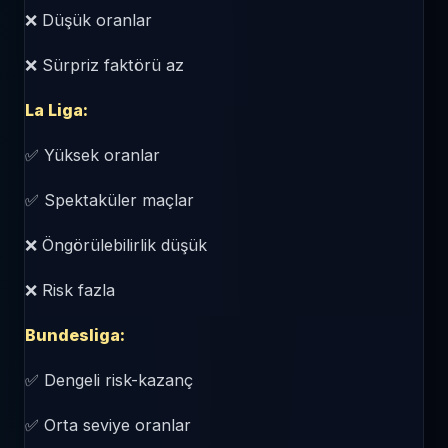
❌ Düşük oranlar
❌ Sürpriz faktörü az
La Liga:
✅ Yüksek oranlar
✅ Spektaküler maçlar
❌ Öngörülebilirlik düşük
❌ Risk fazla
Bundesliga:
✅ Dengeli risk-kazanç
✅ Orta seviye oranlar