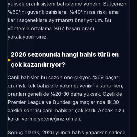
yüksek oranlı sistem bahislerine yönelin. Bütçenizin
%60'ını güvenli bahislere, %40'ını ise riskli ama
karlı seçeneklere ayırmanızı öneriyorum. Bu
yöntemle ortalama %67 başarı oranı
yakalayabilirsiniz.
2026 sezonunda hangi bahis türü en
çok kazandırıyor?
Canlı bahisler bu sezon öne çıkıyor. %69 başarı
oranıyla tek bahislere yakın güvenilirlik sunurken,
oranları genellikle %20-30 daha yüksek. Özellikle
Premier League ve Bundesliga maçlarında ilk 30
dakika sonrası canlı bahisler çok karlı. Ancak hızlı
karar verme yeteneğiniz olmalı.
Sonuç olarak, 2026 yılında bahis yaparken sadece