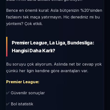
Bence en önemli kural: Asla bütçenizin %20'sinden
fazlasını tek maça yatırmayın. Hic denediniz mi bu
yöntemi? Çok etkili.
Premier League, La Liga, Bundesliga:
Hangisi Daha Karlı?
Bu soruyu çok alıyorum. Aslında net bir cevap yok
çünkü her ligin kendine göre avantajları var.
Premier League:
✅ Güvenilir sonuçlar
✅ Bol istatistik